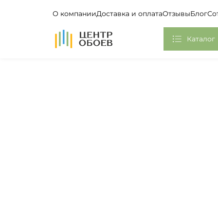
О компании
Доставка и оплата
Отзывы
Блог
Со
На Главную
Каталог
Обои
Фотообои, Панно
Клей
Европласт
Плинтус потолочный
Самоклеющаяся пленка
Стикеры