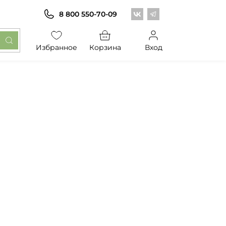
Центр обоев во Вконт
Центр обоев в Те
8 800 550-70-09
Избранное
Корзина
Вход