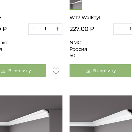
E
WT7 Wallstyl
0 ₽
227.00 ₽
экс
NMC
я
Россия
50
В корзину
В корзину