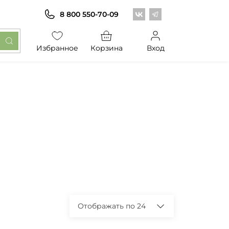
Центр обоев во Вконт
Центр обоев в Те
8 800 550-70-09
Избранное
Корзина
Вход
Отображать по 24