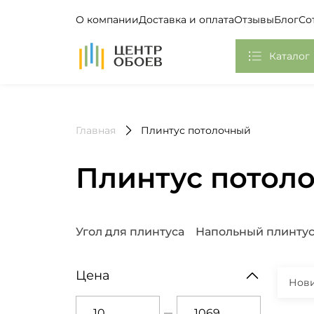
О компании
Доставка и оплата
Отзывы
Блог
Со
На Главную
Каталог
Обои
Главная
Плинтус потолочный
Фотообои, Панно
Клей
Плинтус потол
Европласт
Плинтус потолочный
Популярные запросы
Угол для плинтуса
Напольный плинту
Самоклеющаяся пленка
Цена
Нов
Стикеры