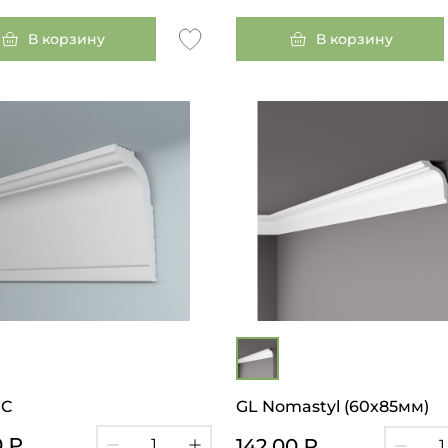
В корзину
В корзину
IC
GL Nomastyl (60x85мм)
0 ₽
142.00 ₽