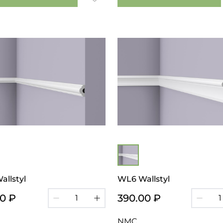
llstyl
WL6 Wallstyl
00 ₽
390.00 ₽
NMC