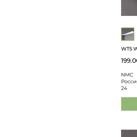
WT5 Wa
199.0
NMC
Росси
24