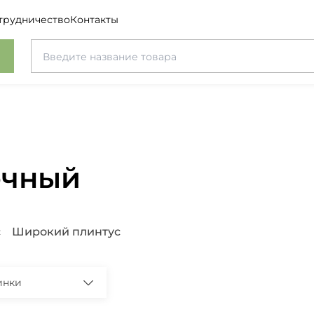
трудничество
Контакты
очный
с
Широкий плинтус
инки