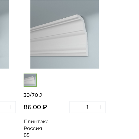
30/70 J
86.00 ₽
Плинтэкс
Россия
85