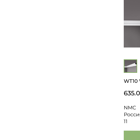
WT10 W
635.
NMC
Росси
11