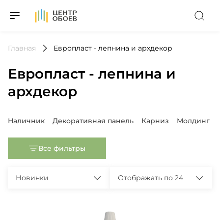
На Главную
Главная
Европласт - лепнина и архдекор
Европласт - лепнина и
архдекор
Популярные запросы
Наличник
Декоративная панель
Карниз
Молдинг
Все фильтры
Новинки
Отображать по 24