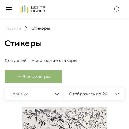
На Главную
Главная
Стикеры
Стикеры
Популярные запросы
Для детей
Новогодние стикеры
Все фильтры
Новинки
Отображать по 24