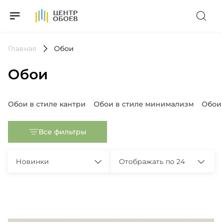
На Главную
Главная
Обои
Обои
Популярные запросы
Обои в стиле кантри
Обои в стиле минимализм
Обои
Все фильтры
Новинки
Отображать по 24