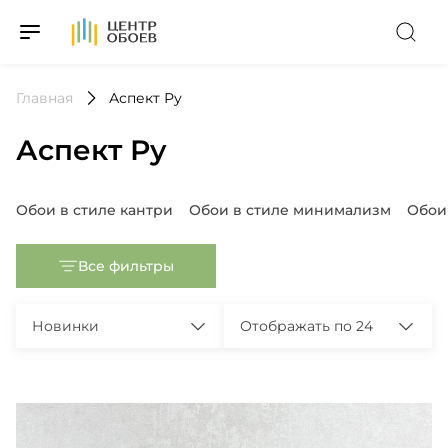
На Главную
Главная
Аспект Ру
Аспект Ру
Популярные запросы
Обои в стиле кантри
Обои в стиле минимализм
Обои
Все фильтры
Новинки
Отображать по 24