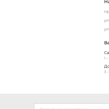
Н
пр
ул
ул
В
С
1 –
До
3 