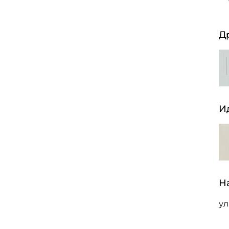
Д
И
Н
ул