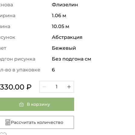
снова
Флизелин
ирина
1.06 м
лина
10.05 м
исунок
Абстракция
вет
Бежевый
дгон рисунка
Без подгона см
л-во в упаковке
6
 330.00 ₽
В корзину
Рассчитать количество