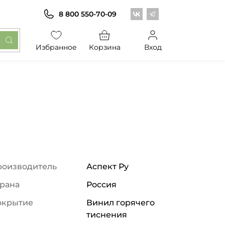
Центр обоев во Вконт
Центр обоев в Те
8 800 550-70-09
Избранное
Корзина
Вход
роизводитель
Аспект Ру
рана
Россия
окрытие
Винил горячего
тиснения