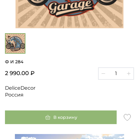
Ф И 284
2 990.00 ₽
DeliceDecor
Россия
В корзину