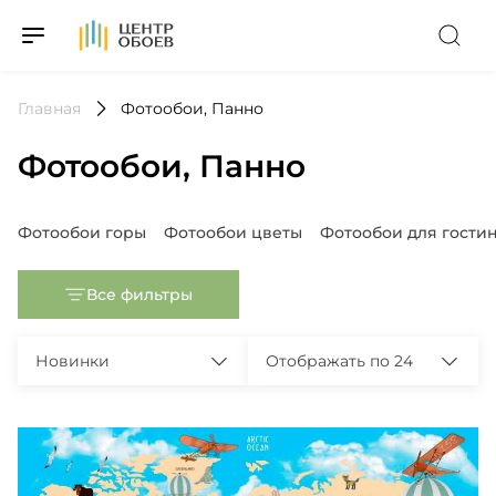
На Главную
Главная
Фотообои, Панно
Фотообои, Панно
Популярные запросы
Фотообои горы
Фотообои цветы
Фотообои для гости
Все фильтры
Новинки
Отображать по 24