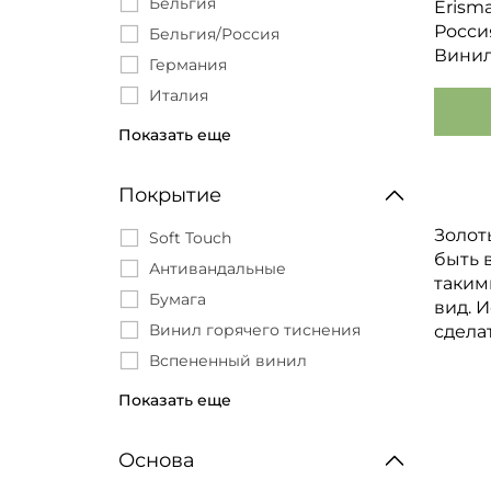
Бельгия
Erism
Monte Solaro
Росси
Бельгия/Россия
Ornamy
Винил
Германия
OSTIMA
Италия
Prima Italiana
Италия/Россия
Показать еще
Quelyd
Китай
Renowa
Корея
Покрытие
Rose
Россия
Sirpi
Золот
Soft Touch
быть 
Solo
Антивандальные
таким
Vernissage
Бумага
вид. 
Victoria Stenova
Винил горячего тиснения
сдела
WALL UP
Вспененный винил
Wallberry
Дуплекс
Показать еще
WallDecor
Моющиеся
Wiganford
Пена
Основа
Zambaiti
Стеклохолст