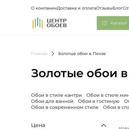
О компании
Доставка и оплата
Отзывы
Блог
Со
На Главную
Каталог
Обои
Главная
Золотые обои в Пензе
Фотообои, Панно
Клей
Золотые обои в
Европласт
Плинтус потолочный
Популярные запросы
Обои в стиле кантри
Обои в стиле м
Обои для ванной
Обои в гостиную
О
Самоклеющаяся пленка
Обои в современном стиле
Обои в сп
Стикеры
Цена
Нов