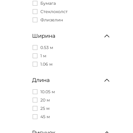
Бумага
Артекс
Флизелин
Стеклохолст
Аспект Ру
Флизелин
Белвинил
Брянск
Ширина
Гомельобои
Индустрия
0.53 м
Маякпринт
1 м
Палитра
1.06 м
Саратов
Тема
Длина
Элизиум
10.05 м
20 м
25 м
45 м
Рисунок