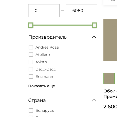
Производитель
Andrea Rossi
Ateliero
Avisto
Deco-Deco
Erismann
EuroDecor
Показать еще
Обои 
Freedom
Преми
Grandeco
Страна
Marburg
2 60
Беларусь
Milassa