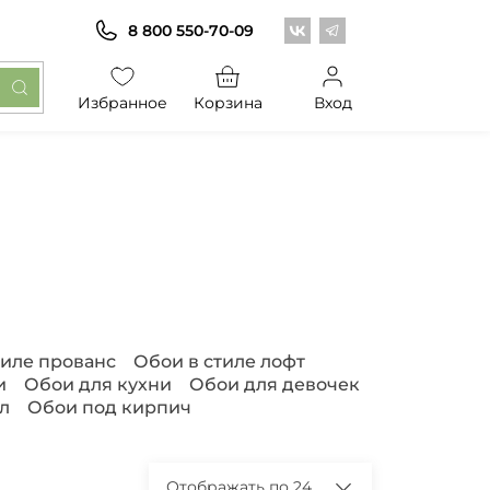
Центр обоев во Вконт
Центр обоев в Те
8 800 550-70-09
Избранное
Корзина
Вход
тиле прованс
Обои в стиле лофт
и
Обои для кухни
Обои для девочек
л
Обои под кирпич
Отображать по 24