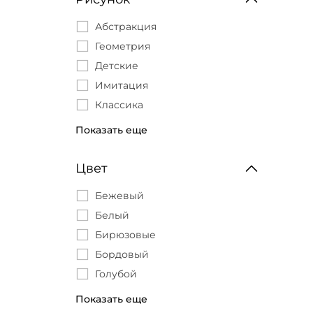
Абстракция
Геометрия
Детские
Имитация
Классика
Клетка
Показать еще
Однотонные
Орнамент
Цвет
Под покраску
Бежевый
Полоса
Белый
Сюжетный рисунок
Бирюзовые
Флористика
Бордовый
Голубой
Графит
Показать еще