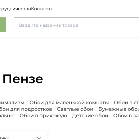
трудничество
Контакты
 Пензе
инимализм
Обои для маленькой комнаты
Обои в с
бои для подростков
Светлые обои
Бумажные обо
альню
Обои в прихожую
Детские обои
Обои в за
инки