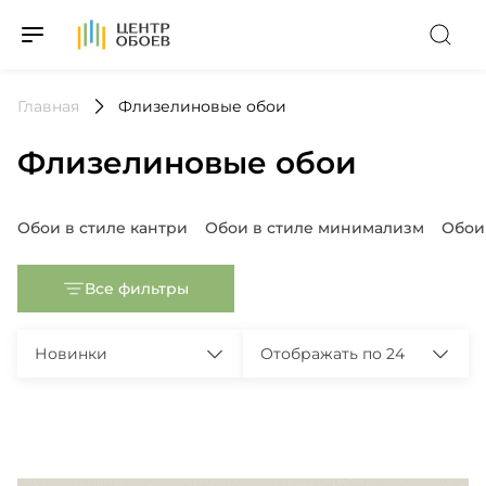
На Главную
Главная
Флизелиновые обои
Флизелиновые обои
Популярные запросы
Обои в стиле кантри
Обои в стиле минимализм
Обои
Все фильтры
Новинки
Отображать по 24