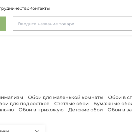
трудничество
Контакты
инимализм
Обои для маленькой комнаты
Обои в с
бои для подростков
Светлые обои
Бумажные обо
альню
Обои в прихожую
Детские обои
Обои в за
инки