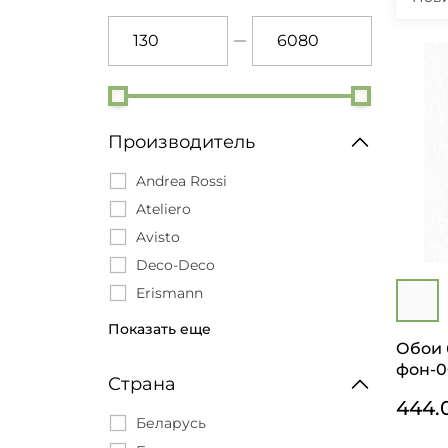
Производитель
Andrea Rossi
Ateliero
Avisto
Deco-Deco
Erismann
EuroDecor
Показать еще
Обои 
Freedom
фон-0
Grandeco
Страна
Marburg
444.
Беларусь
Milassa