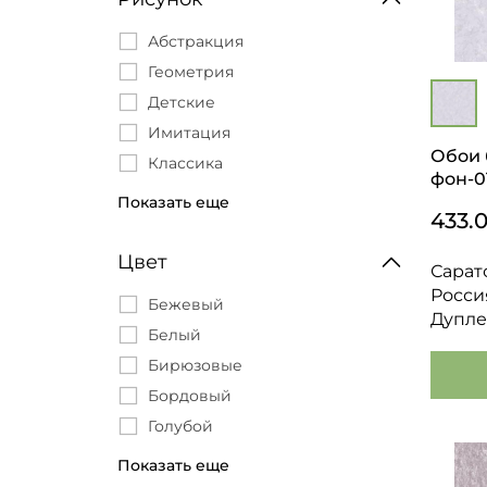
Абстракция
Геометрия
Детские
Имитация
Обои 
Классика
фон-01
Клетка
Показать еще
433.
Однотонные
Орнамент
Цвет
Сарат
Под покраску
Росси
Бежевый
Полоса
Дупле
Белый
Сюжетный рисунок
Бирюзовые
Флористика
Бордовый
Голубой
Графит
Показать еще