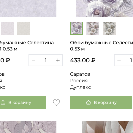
бумажные Селестина
Обои бумажные Селести
 0.53 м
0.53 м
00 ₽
433.00 ₽
ов
Саратов
я
Россия
кс
Дуплекс
В корзину
В корзину