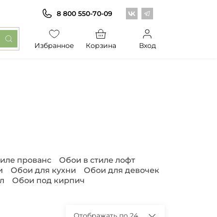
Центр обоев во Вконт
Центр обоев в Те
8 800 550-70-09
Избранное
Корзина
Вход
тиле прованс
Обои в стиле лофт
и
Обои для кухни
Обои для девочек
л
Обои под кирпич
Отображать по 24