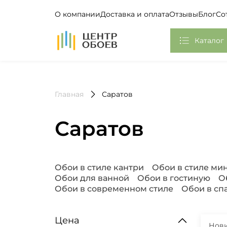
О компании
Доставка и оплата
Отзывы
Блог
Со
На Главную
Каталог
Обои
Главная
Саратов
Фотообои, Панно
Клей
Саратов
Европласт
Плинтус потолочный
Популярные запросы
Обои в стиле кантри
Обои в стиле м
Обои для ванной
Обои в гостиную
О
Самоклеющаяся пленка
Обои в современном стиле
Обои в сп
Стикеры
Цена
Нов