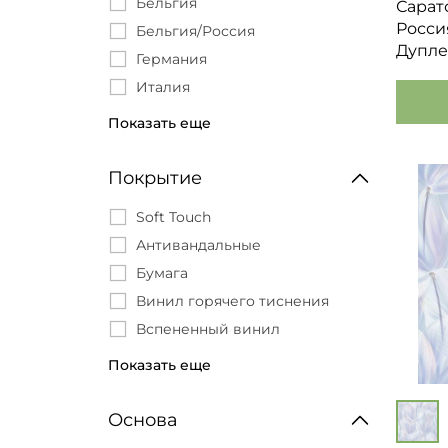
Бельгия
Сарат
Monte Solaro
Росси
Бельгия/Россия
Ornamy
Дупле
Германия
OSTIMA
Италия
Prima Italiana
Италия/Россия
Показать еще
Quelyd
Китай
Renowa
Корея
Покрытие
Rose
Россия
Solo
Soft Touch
Vernissage
Антивандальные
Victoria Stenova
Бумага
WALL UP
Винил горячего тиснения
Wallberry
Вспененный винил
WallDecor
Дуплекс
Показать еще
Wiganford
Моющиеся
Zambaiti
Пена
Основа
Артекс
Стеклохолст