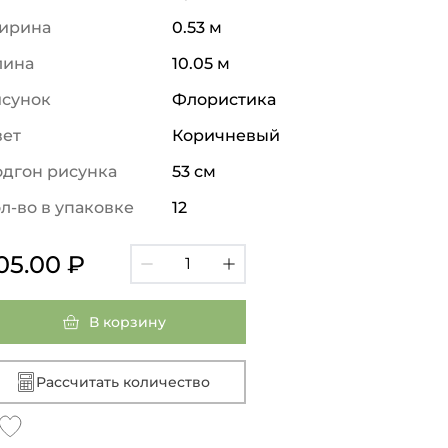
ирина
0.53 м
лина
10.05 м
исунок
Флористика
вет
Коричневый
дгон рисунка
53 см
л-во в упаковке
12
05.00 ₽
В корзину
Рассчитать количество