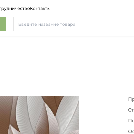
трудничество
Контакты
П
Ст
П
О