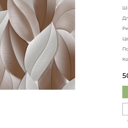
Ш
Д
Р
Ц
По
Ко
5