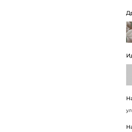
Д
И
Н
ул
Н