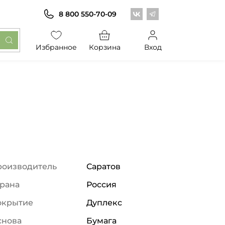
Центр обоев во Вконт
Центр обоев в Те
8 800 550-70-09
Избранное
Корзина
Вход
роизводитель
Саратов
рана
Россия
окрытие
Дуплекс
снова
Бумага