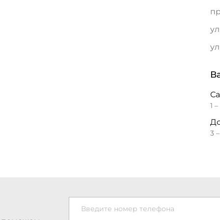
пр
ул
ул
В
С
1 –
До
3 
Введите номер телефона