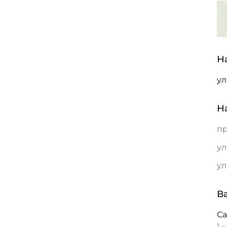
Н
ул
Н
пр
ул
ул
В
С
1 –