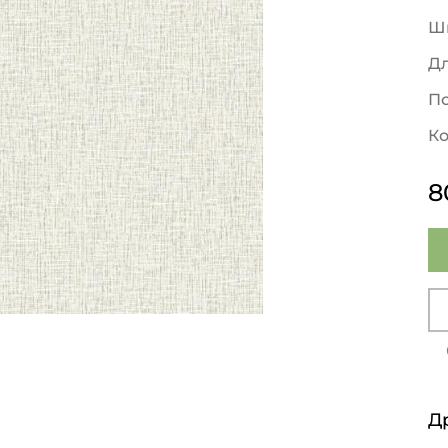
Ш
Д
По
Ко
8
Д