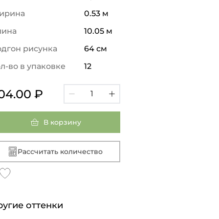
ирина
0.53 м
лина
10.05 м
дгон рисунка
64 см
л-во в упаковке
12
04.00 ₽
В корзину
Рассчитать количество
ругие оттенки