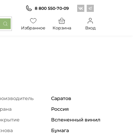
Центр обоев во Вконт
Центр обоев в Те
8 800 550-70-09
Избранное
Корзина
Вход
роизводитель
Саратов
рана
Россия
окрытие
Вспененный винил
снова
Бумага