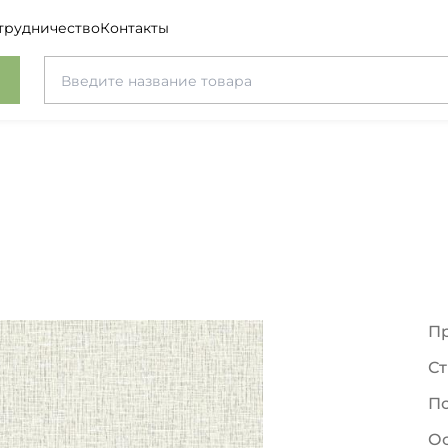
трудничество
Контакты
П
Ст
П
О