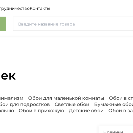
трудничество
Контакты
чек
инимализм
Обои для маленькой комнаты
Обои в с
бои для подростков
Светлые обои
Бумажные обо
альню
Обои в прихожую
Детские обои
Обои в за
Новинки