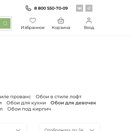
Центр обоев во Вконт
Центр обоев в Те
8 800 550-70-09
Избранное
Корзина
Вход
тиле прованс
Обои в стиле лофт
и
Обои для кухни
Обои для девочек
л
Обои под кирпич
Отображать по 24