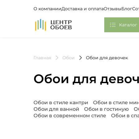
О компании
Доставка и оплата
Отзывы
Блог
Со
На Главную
Каталог
Обои
Главная
Обои
Обои для девочек
Фотообои, Панно
Клей
Обои для дево
Европласт
Плинтус потолочный
Популярные запросы
Обои в стиле кантри
Обои в стиле м
Обои для ванной
Обои в гостиную
О
Самоклеющаяся пленка
Обои в современном стиле
Обои в сп
Стикеры