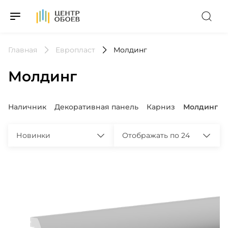
На Главную
Главная
Европласт
Молдинг
Молдинг
Популярные запросы
Наличник
Декоративная панель
Карниз
Молдинг
Новинки
Отображать по 24