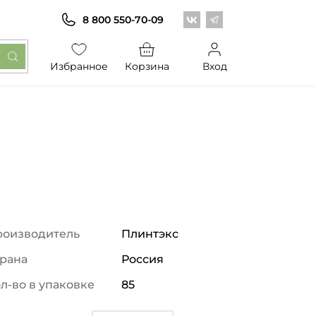
Центр обоев во Вконт
Центр обоев в Те
8 800 550-70-09
Избранное
Корзина
Вход
роизводитель
Плинтэкс
рана
Россия
л-во в упаковке
85