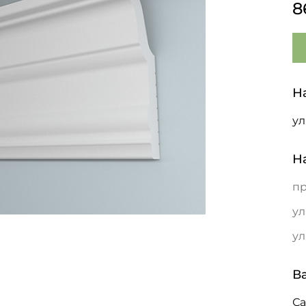
8
Н
ул
Н
пр
ул
ул
В
С