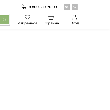
Центр обоев во Вконт
Центр обоев в Те
8 800 550-70-09
Избранное
Корзина
Вход