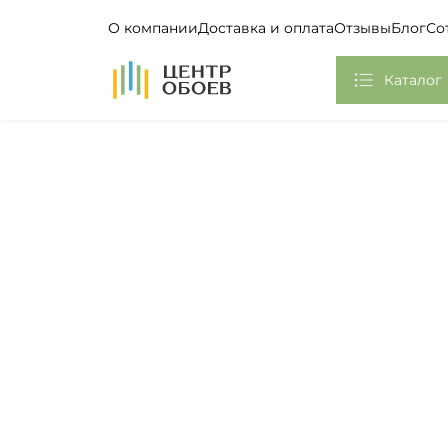
О компании
Доставка и оплата
Отзывы
Блог
Со
На Главную
Каталог
Обои
Фотообои, Панно
Клей
Европласт
Плинтус потолочный
Самоклеющаяся пленка
Стикеры