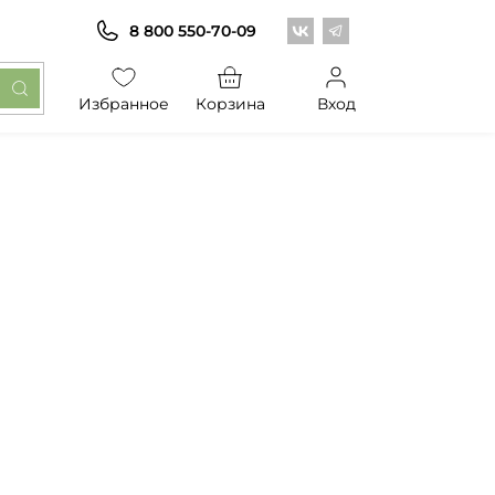
Центр обоев во Вконт
Центр обоев в Те
8 800 550-70-09
Избранное
Корзина
Вход