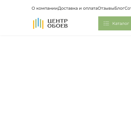
О компании
Доставка и оплата
Отзывы
Блог
Со
На Главную
Каталог
Обои
Фотообои, Панно
Клей
Европласт
Плинтус потолочный
Самоклеющаяся пленка
Стикеры