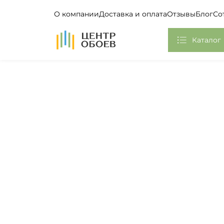
О компании
Доставка и оплата
Отзывы
Блог
Со
На Главную
Каталог
Обои
Фотообои, Панно
Клей
Европласт
Плинтус потолочный
Самоклеющаяся пленка
Стикеры