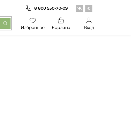
Центр обоев во Вконт
Центр обоев в Те
8 800 550-70-09
Избранное
Корзина
Вход