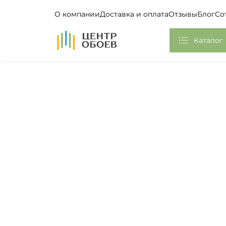
О компании
Доставка и оплата
Отзывы
Блог
Со
На Главную
Каталог
Обои
Фотообои, Панно
Клей
Европласт
Плинтус потолочный
Самоклеющаяся пленка
Стикеры