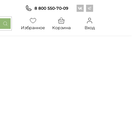
Центр обоев во Вконт
Центр обоев в Те
8 800 550-70-09
Избранное
Корзина
Вход