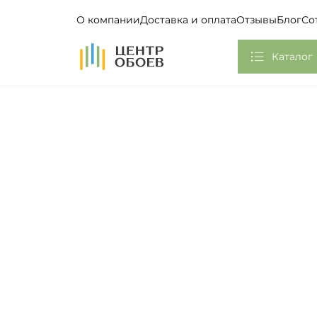
О компании
Доставка и оплата
Отзывы
Блог
Со
На Главную
Каталог
Обои
Фотообои, Панно
Клей
Европласт
Плинтус потолочный
Самоклеющаяся пленка
Стикеры