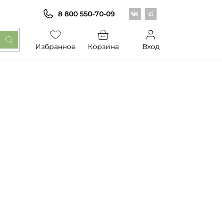
Центр обоев во Вконт
Центр обоев в Те
8 800 550-70-09
Избранное
Корзина
Вход