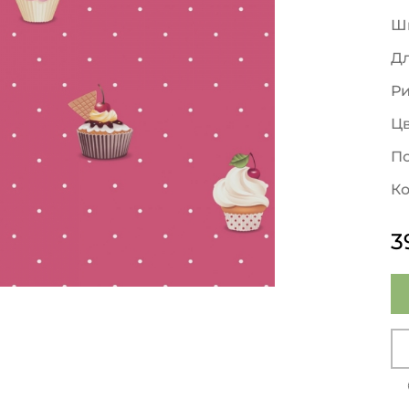
Ш
Д
Р
Ц
По
Ко
3