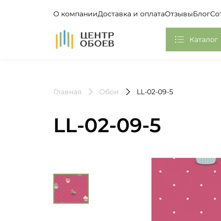
О компании
Доставка и оплата
Отзывы
Блог
Со
На Главную
Каталог
Обои
Главная
Обои
LL-02-09-5
Фотообои, Панно
Клей
LL-02-09-5
Европласт
Плинтус потолочный
Самоклеющаяся пленка
Стикеры