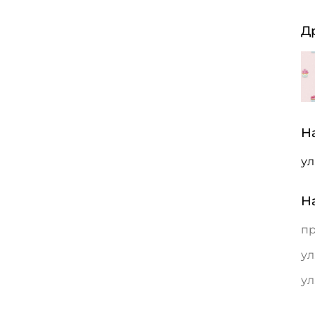
Д
Н
ул
Н
пр
ул
ул