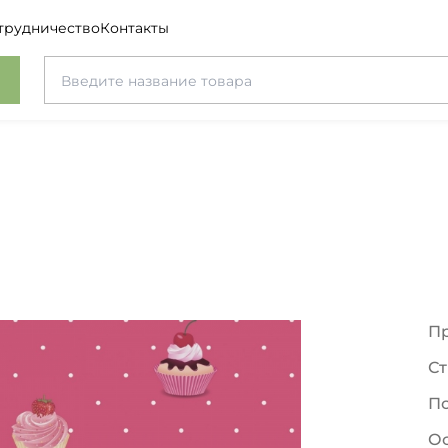
трудничество
Контакты
П
Ст
П
О