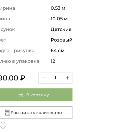
ирина
0.53 м
лина
10.05 м
исунок
Детские
вет
Розовый
дгон рисунка
64 см
л-во в упаковке
12
90.00 ₽
В корзину
Рассчитать количество