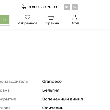
Центр обоев во Вконт
Центр обоев в Те
8 800 550-70-09
Избранное
Корзина
Вход
роизводитель
Grandeco
рана
Бельгия
окрытие
Вспененный винил
снова
Флизелин