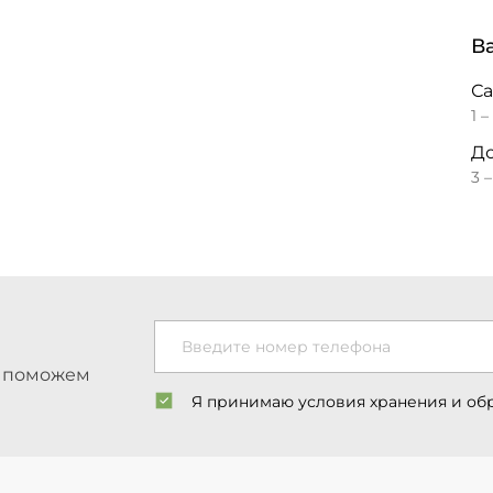
В
С
1 –
До
3 
Введите номер телефона
ы поможем
Я принимаю условия хранения и об