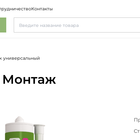
трудничество
Контакты
ж универсальный
 Монтаж
й
П
Ст