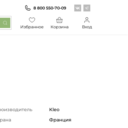
Центр обоев во Вконт
Центр обоев в Те
8 800 550-70-09
Избранное
Корзина
Вход
роизводитель
Kleo
рана
Франция