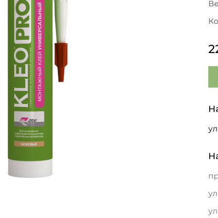
В
Ко
2
Н
ул
Н
пр
ул
ул