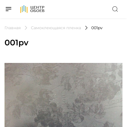
На Главную
Главная
Самоклеющаяся пленка
001pv
001pv