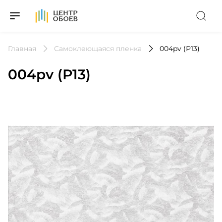
На Главную
Главная
Самоклеющаяся пленка
004pv (Р13)
004pv (Р13)