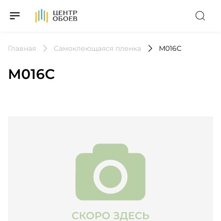
На Главную
Главная
Самоклеющаяся пленка
М016C
М016C