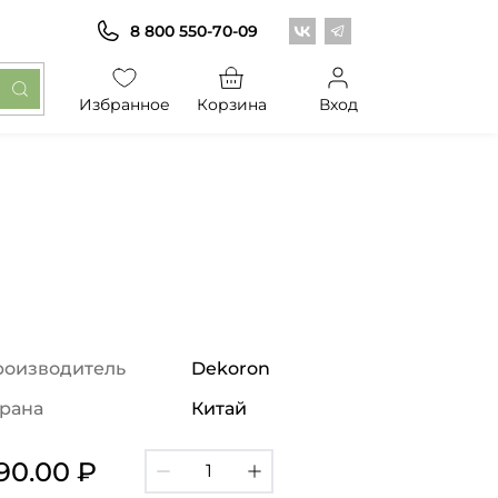
Центр обоев во Вконт
Центр обоев в Те
8 800 550-70-09
Избранное
Корзина
Вход
роизводитель
Dekoron
рана
Китай
90.00 ₽