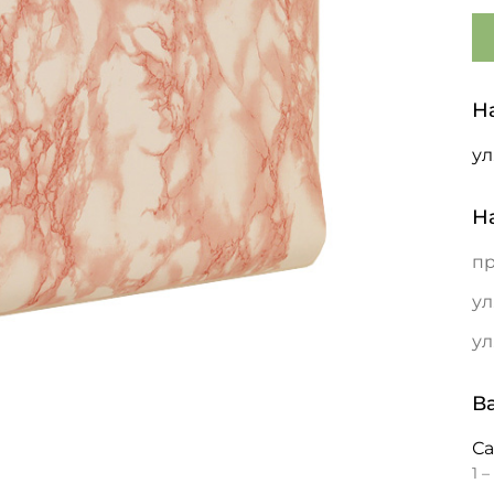
Н
ул
Н
пр
ул
ул
В
С
1 –