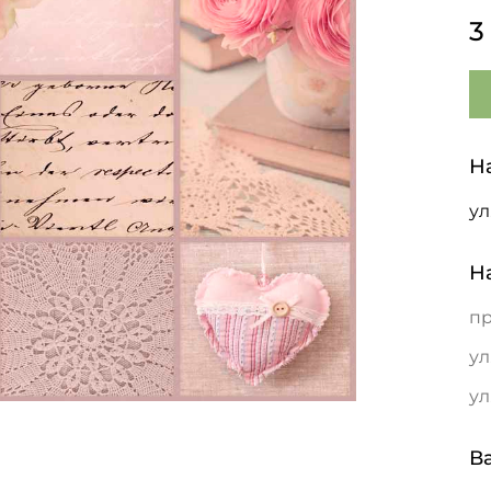
3
Н
ул
Н
пр
ул
ул
В