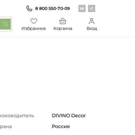
Центр обоев во Вконт
Центр обоев в Те
8 800 550-70-09
Избранное
Корзина
Вход
роизводитель
DIVINO Decor
рана
Россия