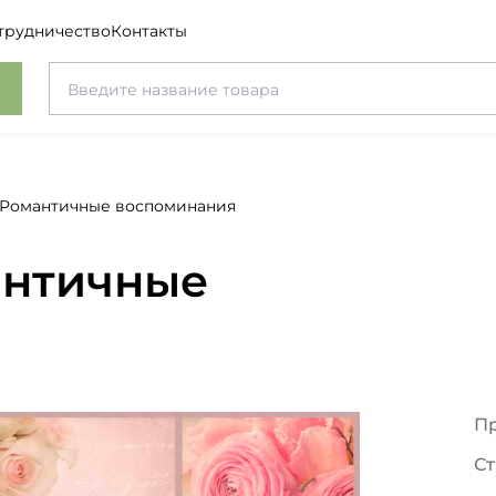
трудничество
Контакты
5 Романтичные воспоминания
античные
П
Ст