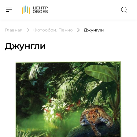
На Главную
Главная
Фотообои, Панно
Джунгли
Джунгли