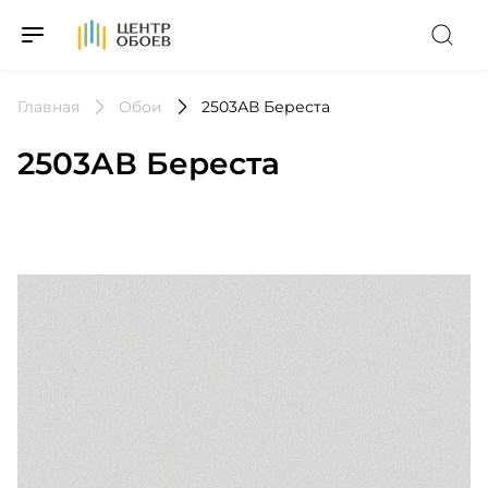
На Главную
Главная
Обои
2503АВ Береста
2503АВ Береста