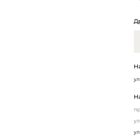
Д
Н
ул
Н
пр
ул
ул