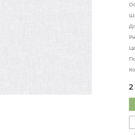
О
Ш
Д
Р
Ц
По
Ко
2