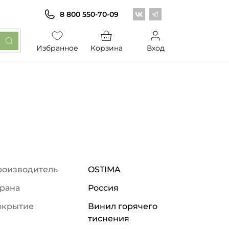
Центр обоев во Вконт
Центр обоев в Те
8 800 550-70-09
Избранное
Корзина
Вход
роизводитель
OSTIMA
рана
Россия
окрытие
Винил горячего
тиснения