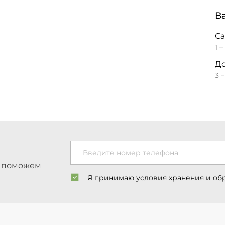
В
С
1 –
До
3 
Введите номер телефона
ы поможем
Я принимаю условия хранения и об