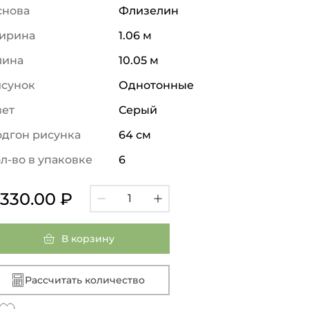
снова
Флизелин
ирина
1.06 м
лина
10.05 м
исунок
Однотонные
вет
Серый
дгон рисунка
64 см
л-во в упаковке
6
 330.00 ₽
В корзину
Рассчитать количество