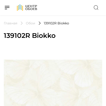
На Главную
Главная
Обои
139102R Biokko
139102R Biokko