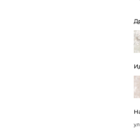
Д
И
Н
ул