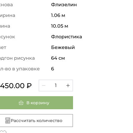
снова
Флизелин
ирина
1.06 м
лина
10.05 м
исунок
Флористика
вет
Бежевый
дгон рисунка
64 см
л-во в упаковке
6
 450.00 ₽
В корзину
Рассчитать количество