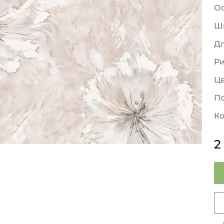
О
Ш
Д
Р
Ц
По
Ко
2