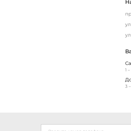
Н
пр
ул
ул
В
С
1 –
До
3 