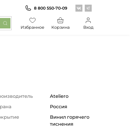
Центр обоев во Вконт
Центр обоев в Те
8 800 550-70-09
Избранное
Корзина
Вход
роизводитель
Ateliero
рана
Россия
окрытие
Винил горячего
тиснения