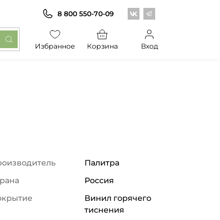
Центр обоев во Вконт
Центр обоев в Те
8 800 550-70-09
Избранное
Корзина
Вход
роизводитель
Палитра
рана
Россия
окрытие
Винил горячего
тиснения