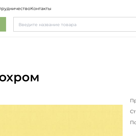
трудничество
Контакты
нохром
П
Ст
П