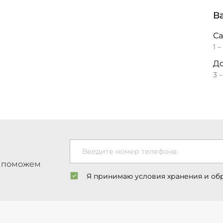
В
С
1 –
До
3 
Введите номер телефона
ы поможем
Я принимаю условия хранения и об