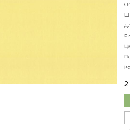
О
Ш
Д
Р
Ц
По
Ко
2