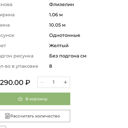
снова
Флизелин
ирина
1.06 м
лина
10.05 м
исунок
Однотонные
вет
Желтый
дгон рисунка
Без подгона см
л-во в упаковке
8
 290.00 ₽
В корзину
Рассчитать количество