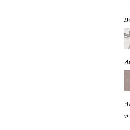
Д
И
Н
ул