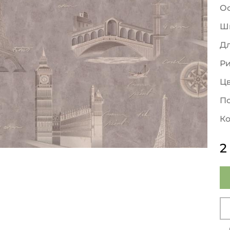
О
Ш
Д
Р
Ц
По
Ко
2