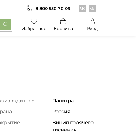
Центр обоев во Вконт
Центр обоев в Те
8 800 550-70-09
Избранное
Корзина
Вход
роизводитель
Палитра
рана
Россия
окрытие
Винил горячего
тиснения