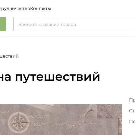
трудничество
Контакты
ешествий
на путешествий
П
Ст
П