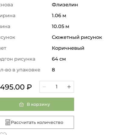
снова
Флизелин
ирина
1.06 м
лина
10.05 м
исунок
Сюжетный рисунок
вет
Коричневый
дгон рисунка
64 см
л-во в упаковке
8
 495.00 ₽
В корзину
Рассчитать количество