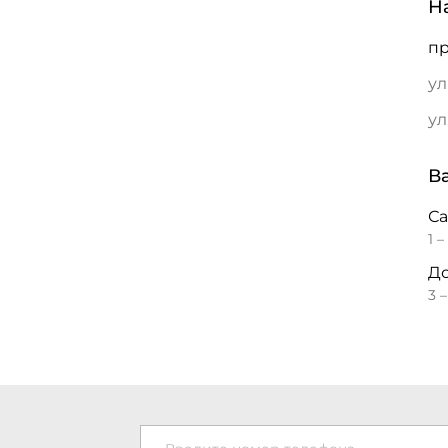
Н
пр
ул
ул
В
С
1 –
До
3 