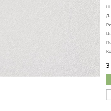
Ш
Д
Р
Ц
По
Ко
3