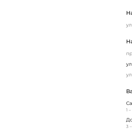
Н
ул
Н
пр
ул
ул
В
С
1 –
До
3 