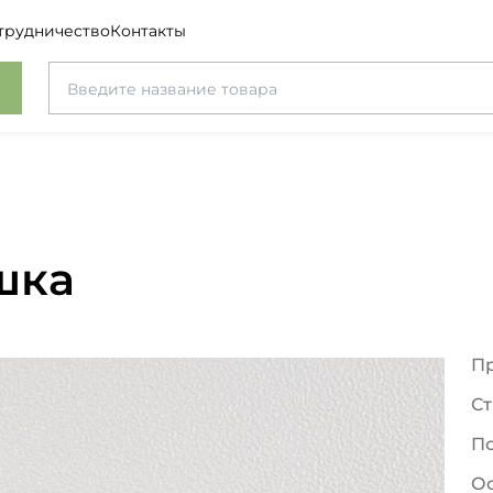
трудничество
Контакты
шка
П
Ст
П
О