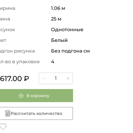
ирина
1.06 м
лина
25 м
исунок
Однотонные
вет
Белый
дгон рисунка
Без подгона см
л-во в упаковке
4
 617.00 ₽
В корзину
Рассчитать количество