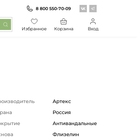
Центр обоев во Вконт
Центр обоев в Те
8 800 550-70-09
Избранное
Корзина
Вход
роизводитель
Артекс
рана
Россия
окрытие
Антивандальные
снова
Флизелин