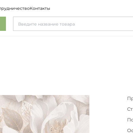
трудничество
Контакты
П
Ст
П
О