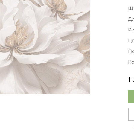
Ш
Д
Р
Ц
По
Ко
1