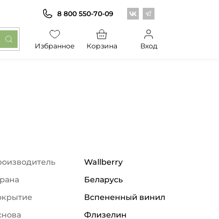
Центр обоев во Вконт
Центр обоев в Те
8 800 550-70-09
Избранное
Корзина
Вход
роизводитель
Wallberry
рана
Беларусь
окрытие
Вспененный винил
снова
Флизелин