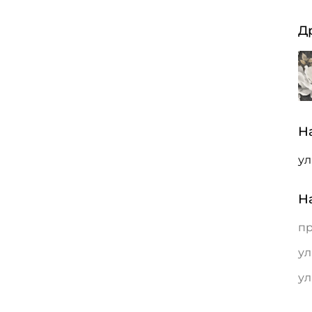
Д
Н
ул
Н
пр
ул
ул