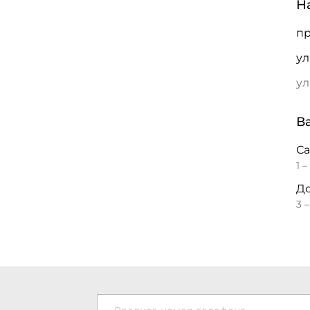
Н
пр
ул
ул
В
С
1 –
До
3 