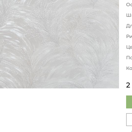
О
Ш
Д
Р
Ц
По
Ко
2