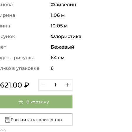
снова
Флизелин
ирина
1.06 м
лина
10.05 м
исунок
Флористика
вет
Бежевый
дгон рисунка
64 см
л-во в упаковке
6
 621.00 ₽
В корзину
Рассчитать количество