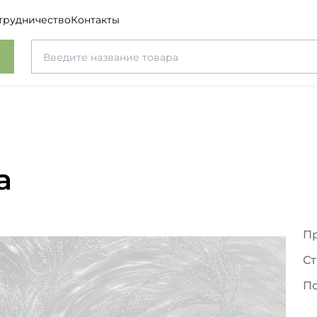
трудничество
Контакты
а
П
Ст
П