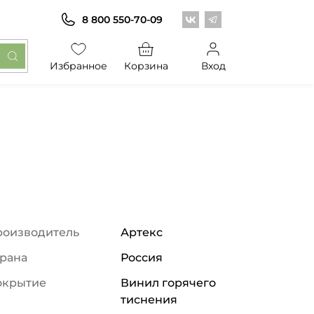
Центр обоев во Вконт
Центр обоев в Те
8 800 550-70-09
Избранное
Корзина
Вход
роизводитель
Артекс
рана
Россия
окрытие
Винил горячего
тиснения