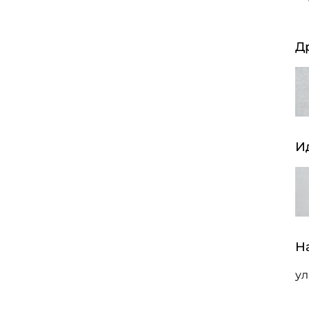
Д
И
Н
ул