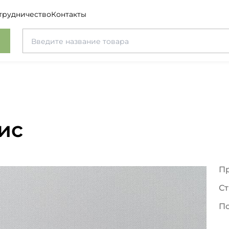
трудничество
Контакты
ис
П
Ст
П