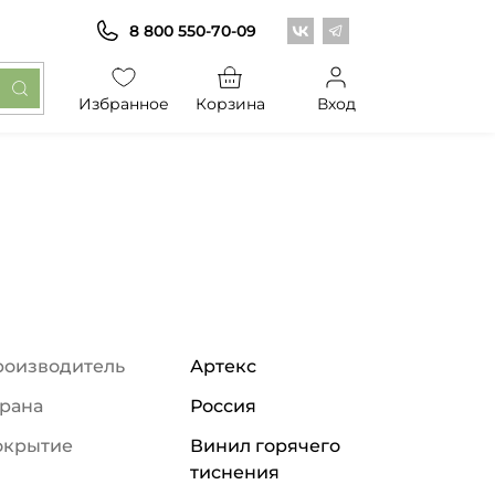
Центр обоев во Вконт
Центр обоев в Те
8 800 550-70-09
Избранное
Корзина
Вход
роизводитель
Артекс
рана
Россия
окрытие
Винил горячего
тиснения