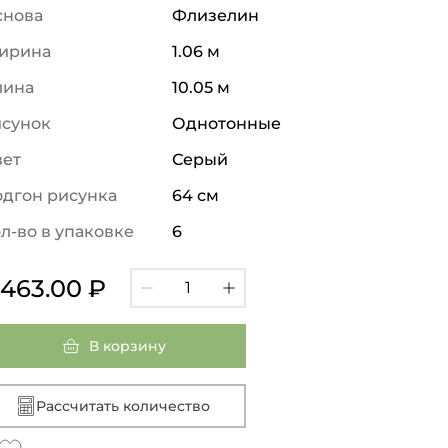
снова
Флизелин
ирина
1.06 м
лина
10.05 м
исунок
Однотонные
вет
Серый
дгон рисунка
64 см
л-во в упаковке
6
 463.00 ₽
В корзину
Рассчитать количество