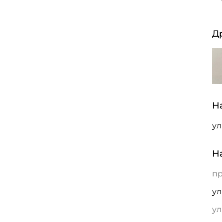
Д
Н
ул
Н
пр
ул
ул