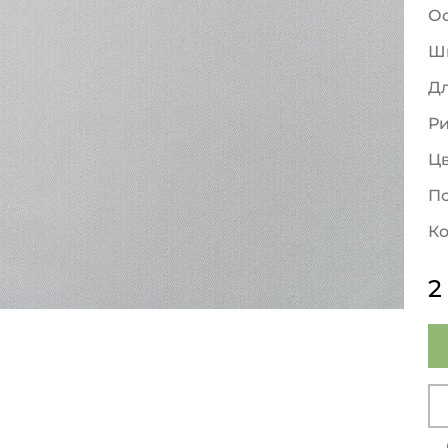
О
Ш
Д
Р
Ц
По
Ко
2