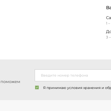
В
С
1 –
До
3 
Введите номер телефона
ы поможем
Я принимаю условия хранения и об