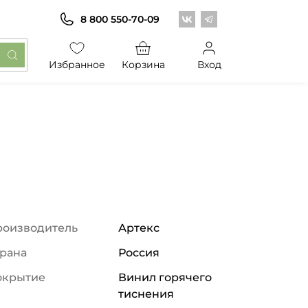
Центр обоев во Вконт
Центр обоев в Те
8 800 550-70-09
Избранное
Корзина
Вход
роизводитель
Артекс
рана
Россия
окрытие
Винил горячего
тиснения