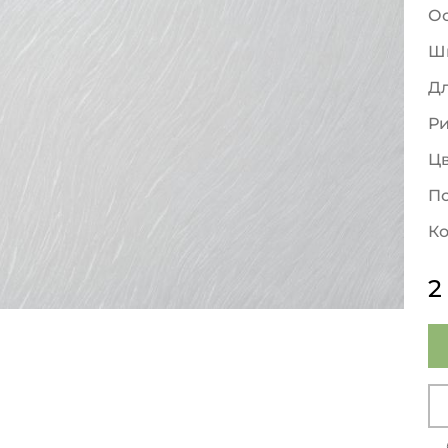
О
Ш
Д
Р
Ц
По
Ко
2