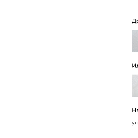
Д
И
Н
ул