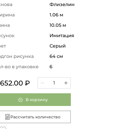
снова
Флизелин
ирина
1.06 м
лина
10.05 м
исунок
Имитация
вет
Серый
дгон рисунка
64 см
л-во в упаковке
6
 652.00 ₽
В корзину
Рассчитать количество