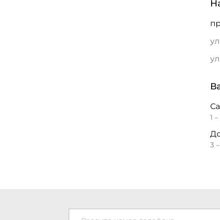
Н
пр
ул
ул
В
С
1 –
До
3 