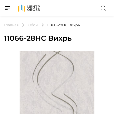
На Главную
Главная
Обои
11066-28HC Вихрь
11066-28HC Вихрь