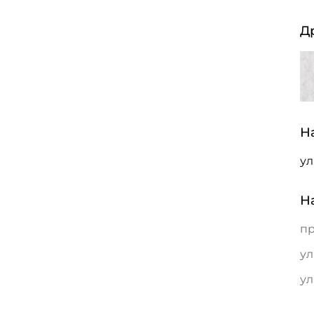
Д
Н
ул
Н
пр
ул
ул