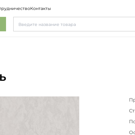
трудничество
Контакты
ь
П
Ст
П
О