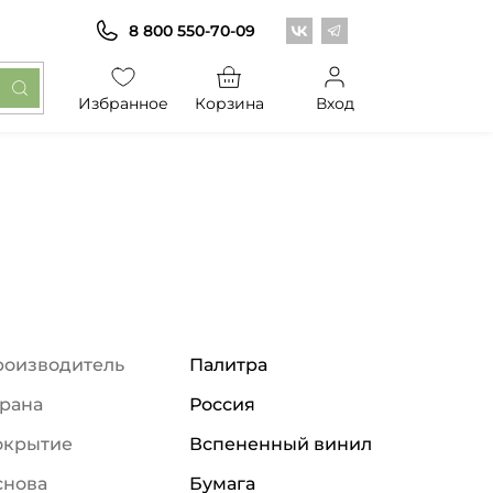
Центр обоев во Вконт
Центр обоев в Те
8 800 550-70-09
Избранное
Корзина
Вход
роизводитель
Палитра
рана
Россия
окрытие
Вспененный винил
снова
Бумага