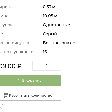
ирина
0.53 м
лина
10.05 м
исунок
Однотонные
вет
Серый
дгон рисунка
Без подгона см
л-во в упаковке
16
09.00 ₽
В корзину
Рассчитать количество