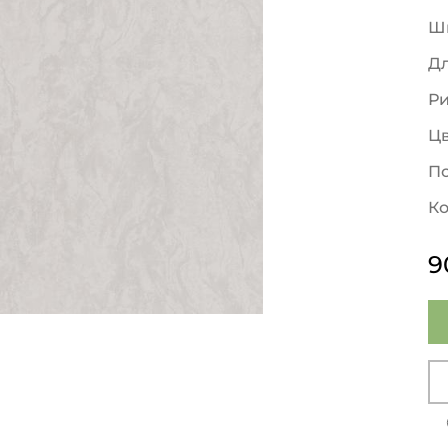
Ш
Д
Р
Ц
По
Ко
9