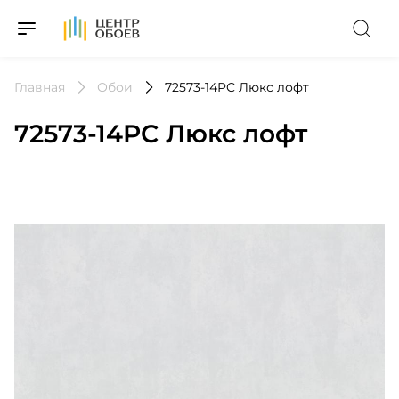
На Главную
Главная
Обои
72573-14PC Люкс лофт
72573-14PC Люкс лофт