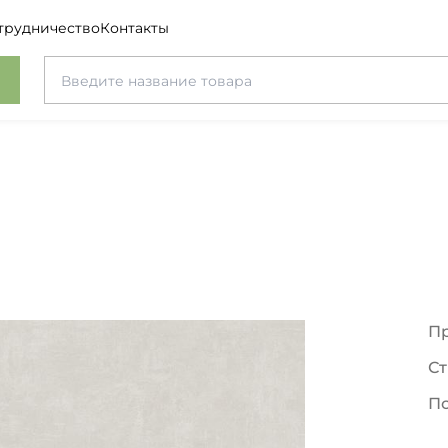
трудничество
Контакты
я
П
Ст
П