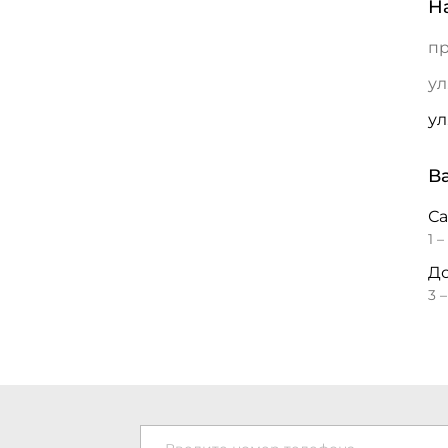
Н
пр
ул
ул
В
С
1 –
До
3 