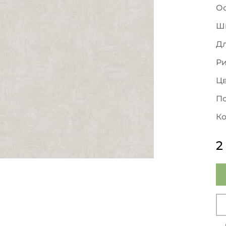
О
Ш
Д
Р
Ц
По
Ко
2