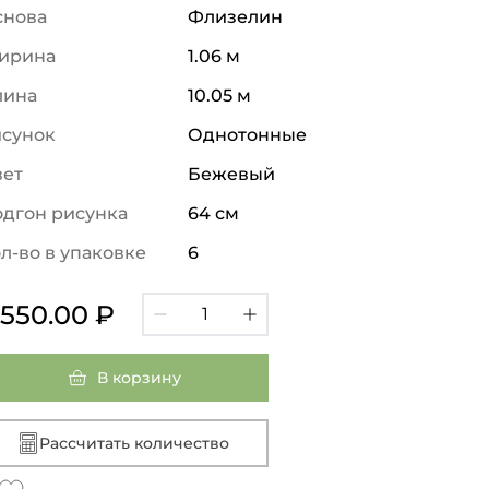
снова
Флизелин
ирина
1.06 м
лина
10.05 м
исунок
Однотонные
вет
Бежевый
дгон рисунка
64 см
л-во в упаковке
6
 550.00 ₽
В корзину
Рассчитать количество