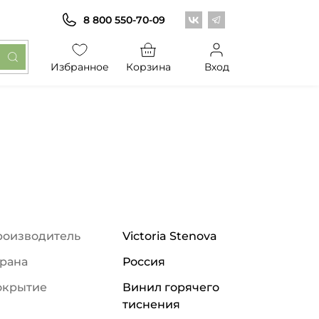
Центр обоев во Вконт
Центр обоев в Те
8 800 550-70-09
Избранное
Корзина
Вход
роизводитель
Victoria Stenova
рана
Россия
окрытие
Винил горячего
тиснения