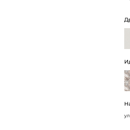
Д
И
Н
ул