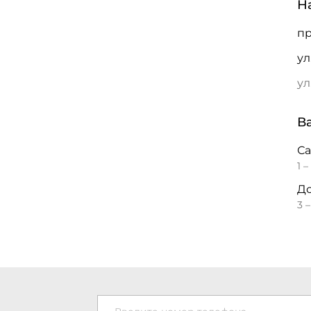
Н
пр
ул
ул
В
С
1 –
До
3 