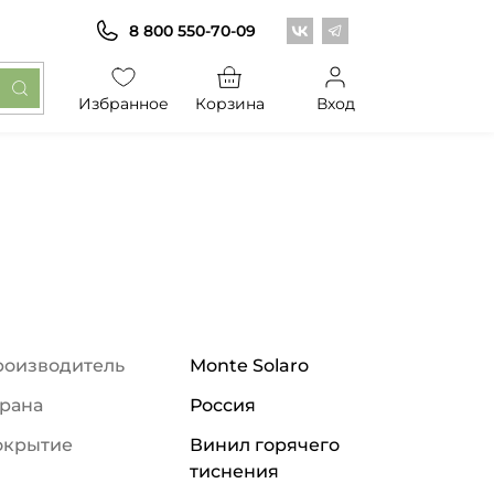
Центр обоев во Вконт
Центр обоев в Те
8 800 550-70-09
Избранное
Корзина
Вход
роизводитель
Monte Solaro
рана
Россия
окрытие
Винил горячего
тиснения