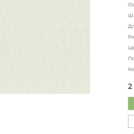
О
Ш
Д
Р
Ц
По
Ко
2