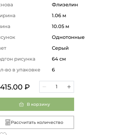
снова
Флизелин
ирина
1.06 м
лина
10.05 м
исунок
Однотонные
вет
Серый
дгон рисунка
64 см
л-во в упаковке
6
 415.00 ₽
В корзину
Рассчитать количество