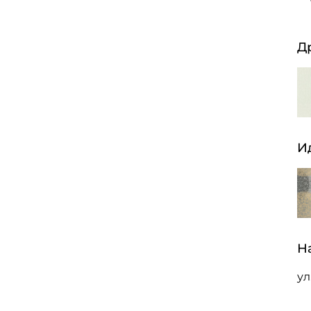
Д
И
Н
ул