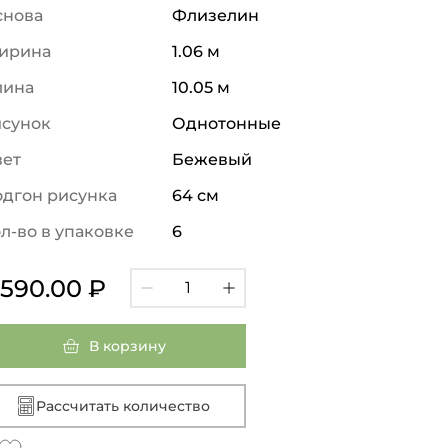
снова
Флизелин
ирина
1.06 м
лина
10.05 м
исунок
Однотонные
вет
Бежевый
дгон рисунка
64 см
л-во в упаковке
6
 590.00 ₽
В корзину
Рассчитать количество