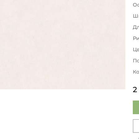
О
Ш
Д
Р
Ц
По
Ко
2