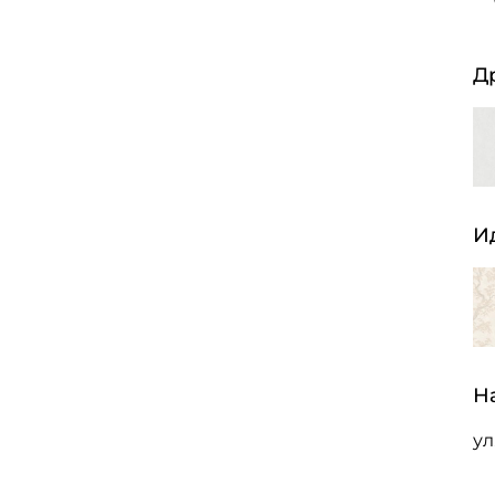
Д
И
Н
ул