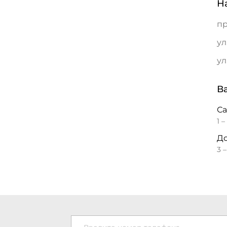
Н
пр
ул
ул
В
С
1 –
До
3 