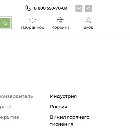
Центр обоев во Вконт
Центр обоев в Те
8 800 550-70-09
Избранное
Корзина
Вход
роизводитель
Индустрия
рана
Россия
окрытие
Винил горячего
тиснения