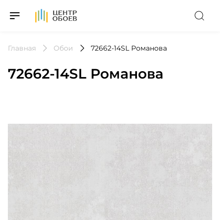
На Главную
Главная
Обои
72662-14SL Романова
72662-14SL Романова