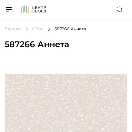
На Главную
Главная
Обои
587266 Аннета
587266 Аннета