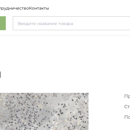
трудничество
Контакты
я
П
Ст
П