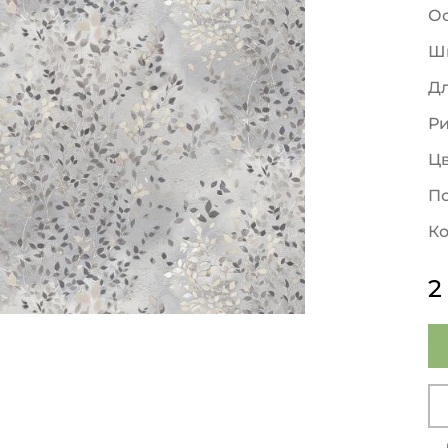
О
Ш
Д
Р
Ц
По
Ко
2