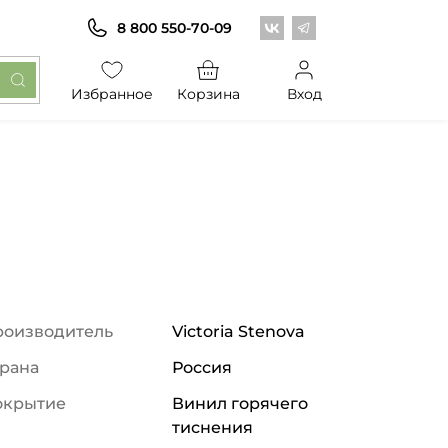
Центр обоев во Вконт
Центр обоев в Те
8 800 550-70-09
Избранное
Корзина
Вход
роизводитель
Victoria Stenova
рана
Россия
окрытие
Винил горячего
тиснения