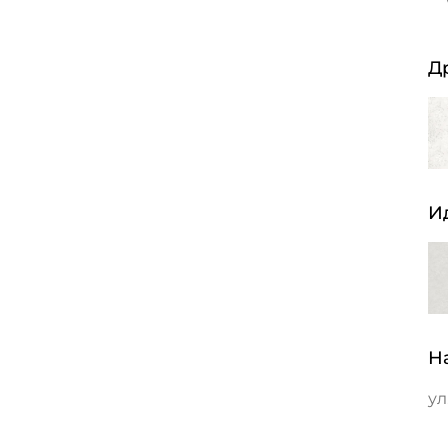
Д
И
Н
ул