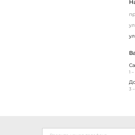
Н
пр
ул
ул
В
С
1 –
До
3 