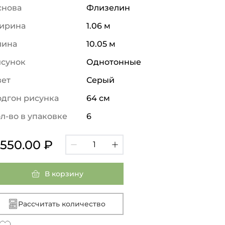
снова
Флизелин
ирина
1.06 м
лина
10.05 м
исунок
Однотонные
вет
Серый
дгон рисунка
64 см
л-во в упаковке
6
 550.00 ₽
В корзину
Рассчитать количество