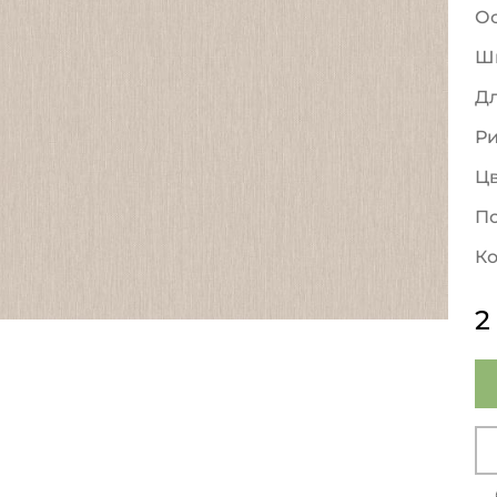
О
Ш
Д
Р
Ц
По
Ко
2