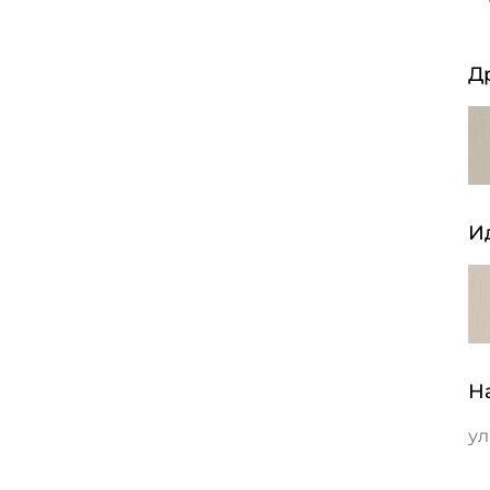
Д
И
Н
ул