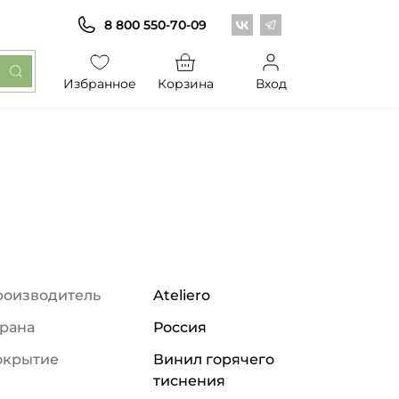
Центр обоев во Вконт
Центр обоев в Те
8 800 550-70-09
Избранное
Корзина
Вход
роизводитель
Ateliero
рана
Россия
окрытие
Винил горячего
тиснения