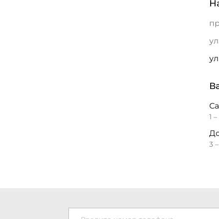
Н
пр
ул
ул
В
С
1 –
До
3 